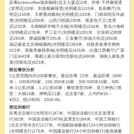
距离luckincoffee瑞幸咖啡(北玉大厦店)2米、拌将·干拌麻辣烫
(龙潭店)33米、刘袁顺麻辣烫(光明楼店)115米、良苑餐厅(光
明店)150米、天桥熏鸡酱肉(光明楼店)193米、门框胡同百年卤
煮(光明楼店)200米、山西刀削面230米、陈寔包子王(龙潭
店)232米、京都蝎府羊蝎子火锅(光明楼店)234米、青岛小海鲜
(光明楼店)235米、尹三豆汁(光明楼店)281米、京东程记肉饼
店283米、厚诚园餐厅291米、汇友餐厅(幸福大街店)356米、
福记缘老北京铜锅涮肉(光明楼店)383米、丝路美食滩羊烤肉
422米、恭敬李麻辣香锅(光明楼店)425米、白鹿江西餐厅(广渠
门店)643米、蜀都人家川菜馆(培新街店)680米、湖南人家私房
菜(培新街店)823米。
附近餐饮分析
2公里范围内共100家餐饮。最近距离: 22米，最远距离: 1600
米； 100米内5家，100-300米16家，300-500米10家，500
米-1公里29家，1-2公里40家；餐饮类型35种，前三种热门类
型：火锅14家、烤鸭店11家、北京菜7家。人均约¥16～
¥252。统计时间：2026-06。
附近的银行
距离北京银行(光明支行)47米、中国农业银行(北京龙潭支
行)82米、中国农业银行ATM(龙潭支行)84米、中国工商银行
(北京夕照寺支行)117米、中国邮政储蓄银行24小时自助银行
(光明楼支行)176米、中国建设银行24小时自助银行(银燕储蓄