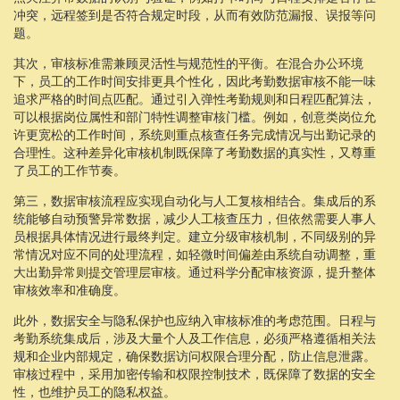
冲突，远程签到是否符合规定时段，从而有效防范漏报、误报等问
题。
其次，审核标准需兼顾灵活性与规范性的平衡。在混合办公环境
下，员工的工作时间安排更具个性化，因此考勤数据审核不能一味
追求严格的时间点匹配。通过引入弹性考勤规则和日程匹配算法，
可以根据岗位属性和部门特性调整审核门槛。例如，创意类岗位允
许更宽松的工作时间，系统则重点核查任务完成情况与出勤记录的
合理性。这种差异化审核机制既保障了考勤数据的真实性，又尊重
了员工的工作节奏。
第三，数据审核流程应实现自动化与人工复核相结合。集成后的系
统能够自动预警异常数据，减少人工核查压力，但依然需要人事人
员根据具体情况进行最终判定。建立分级审核机制，不同级别的异
常情况对应不同的处理流程，如轻微时间偏差由系统自动调整，重
大出勤异常则提交管理层审核。通过科学分配审核资源，提升整体
审核效率和准确度。
此外，数据安全与隐私保护也应纳入审核标准的考虑范围。日程与
考勤系统集成后，涉及大量个人及工作信息，必须严格遵循相关法
规和企业内部规定，确保数据访问权限合理分配，防止信息泄露。
审核过程中，采用加密传输和权限控制技术，既保障了数据的安全
性，也维护员工的隐私权益。